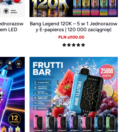
Jednorazow
Bang Legend 120K – 5 w 1 Jednorazow
krem LED
y E-papieros | 120 000 zaciągnięć
ular
Sale
Regular
PLN zł100.00
e
price
price