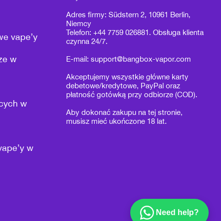
Adres firmy: Südstern 2, 10961 Berlin,
Niemcy
Telefon: +44 7759 026881. Obsługa klienta
we vape’y
czynna 24/7.
rze w
E-mail:
support@bangbox-vapor.com
Akceptujemy wszystkie główne karty
debetowe/kredytowe, PayPal oraz
płatność gotówką przy odbiorze (COD).
ących w
Aby dokonać zakupu na tej stronie,
musisz mieć ukończone 18 lat.
vape’y w
Need help?