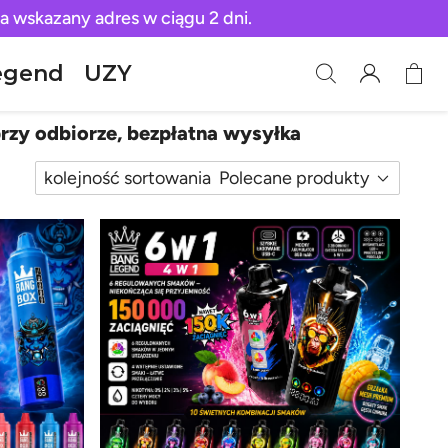
a wskazany adres w ciągu 2 dni.
egend
UZY
rzy odbiorze, bezpłatna wysyłka
kolejność sortowania
Polecane produkty