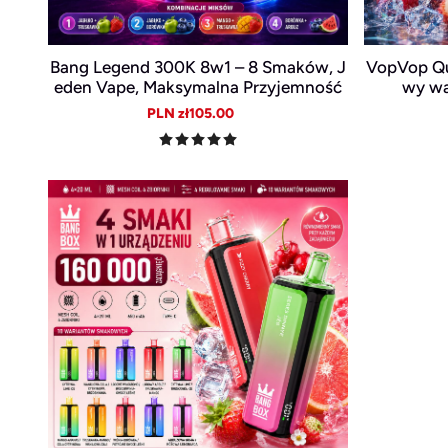
Bang Legend 300K 8w1 – 8 Smaków, J
VopVop Qu
eden Vape, Maksymalna Przyjemność
wy wa
Sale
Regular
PLN zł105.00
price
price