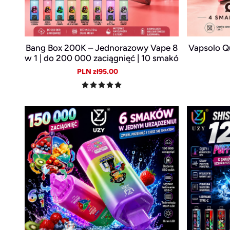
Bang Box 200K – Jednorazowy Vape 8
Vapsolo Q
w 1 | do 200 000 zaciągnięć | 10 smakó
w | długa żywotność baterii
Sale
Regular
PLN zł95.00
price
price