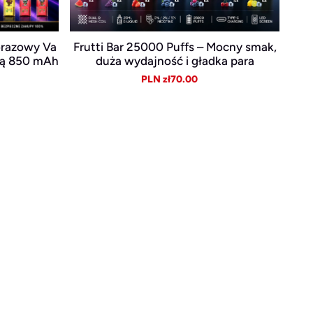
orazowy Va
Frutti Bar 25000 Puffs – Mocny smak,
rią 850 mAh
duża wydajność i gładka para
ular
Sale
Regular
PLN zł70.00
e
price
price