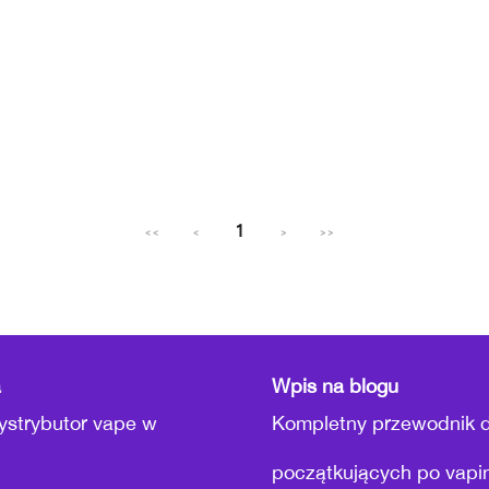
1
<<
<
>
>>
a
Wpis na blogu
ystrybutor vape w
Kompletny przewodnik d
początkujących po vapi