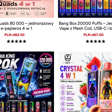
uads 80 000 – jednorazowy
Bang Box 20000 Puffs – J
e-papieros 4 w 1
Vape z Mesh Coil, USB-C i 
mAh
Sale
Regular
Sale
Reg
PLN zł82.50
PLN zł67.00
price
price
price
pric