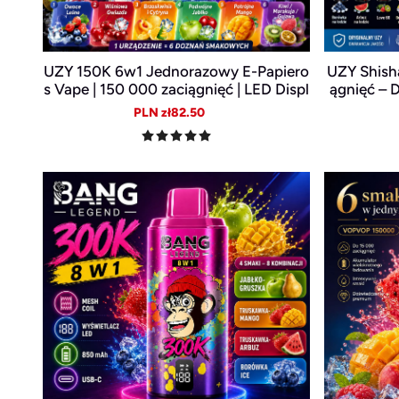
UZY 150K 6w1 Jednorazowy E-Papiero
UZY Shish
s Vape | 150 000 zaciągnięć | LED Displ
ągnięć – 
ay | USB-C | Wymienne smaki
Sale
Regular
PLN zł82.50
price
price