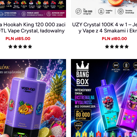
a Hookah King 120 000 zaci
UZY Crystal 100K 4 w 1 – 
DTL Vape Crystal, ładowalny
y Vape z 4 Smakami i E
USB-C, Smart LED
Sale
Regular
Sale
Reg
PLN zł85.00
PLN zł80.00
price
price
price
pric