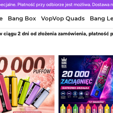
pecjalne. Płatność przy odbiorze jest możliwa. Dostawa n
e
Bang Box
VopVop Quads
Bang L
 ciągu 2 dni od złożenia zamówienia, płatność p