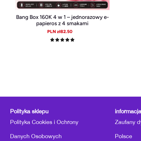
Bang Box 160K 4 w 1 – jednorazowy e-
papieros z 4 smakami
Sale
Regular
PLN zł82.50
price
price
Polityka sklepu
informacj
Polityka Cookies i Ochrony
Zaufany d
Danych Osobowych
Polsce