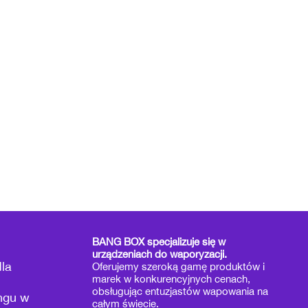
BANG BOX specjalizuje się w
urządzeniach do waporyzacji.
la
Oferujemy szeroką gamę produktów i
marek w konkurencyjnych cenach,
obsługując entuzjastów wapowania na
ngu w
całym świecie.