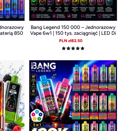
ednorazowy
Bang Legend 150 000 – Jednorazowy
baterią 850
Vape 6w1 | 150 tys. zaciągnięć | LED Di
splay | USB-C Akumulator
ular
Sale
Regular
PLN zł82.50
e
price
price