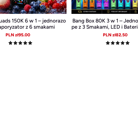
ads 150K 6 w 1 – jednorazo
Bang Box 80K 3 w 1 – Jedn
poryzator z 6 smakami
pe z 3 Smakami, LED i Bate
Sale
Regular
Sale
Reg
PLN zł95.00
PLN zł82.50
price
price
price
pric