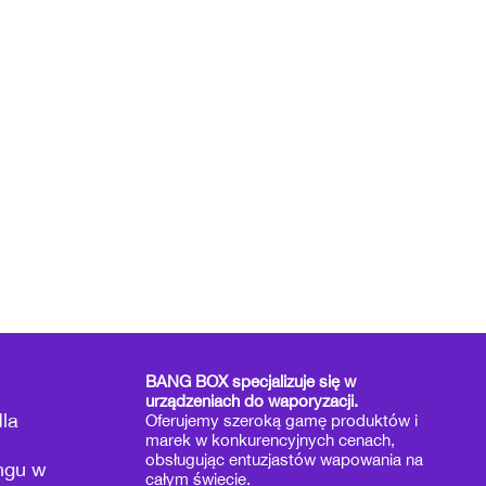
BANG BOX specjalizuje się w
urządzeniach do waporyzacji.
la
Oferujemy szeroką gamę produktów i
marek w konkurencyjnych cenach,
obsługując entuzjastów wapowania na
ngu w
całym świecie.