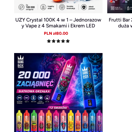
UZY Crystal 100K 4 w 1 – Jednorazow
Frutti Ba
y Vape z 4 Smakami i Ekrem LED
duża 
Sale
Regular
PLN zł80.00
price
price