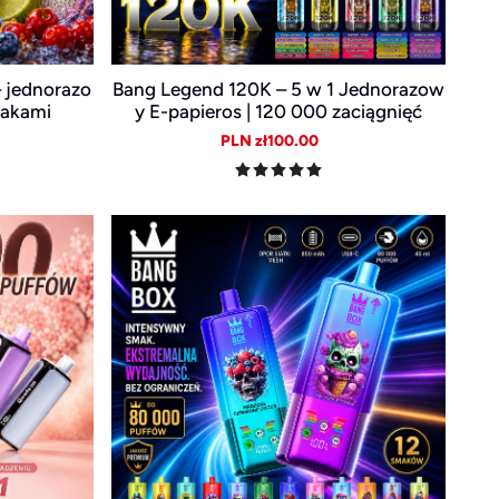
 jednorazo
Bang Legend 120K – 5 w 1 Jednorazow
makami
y E-papieros | 120 000 zaciągnięć
ular
Sale
Regular
PLN zł100.00
e
price
price