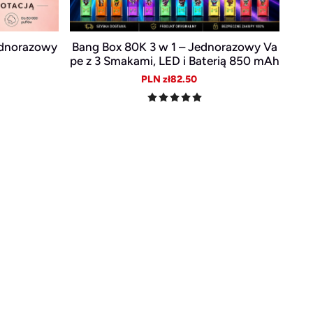
ednorazowy
Bang Box 80K 3 w 1 – Jednorazowy Va
pe z 3 Smakami, LED i Baterią 850 mAh
ular
Sale
Regular
PLN zł82.50
e
price
price