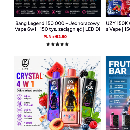
Bang Legend 150 000 – Jednorazowy
UZY 150K 
Vape 6w1 | 150 tys. zaciągnięć | LED Di
s Vape | 1
splay | USB-C Akumulator
ay | 
Sale
Regular
PLN zł82.50
price
price