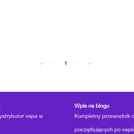
1
<<
<
>
>>
a
Wpis na blogu
ystrybutor vape w
Kompletny przewodnik d
początkujących po vapi