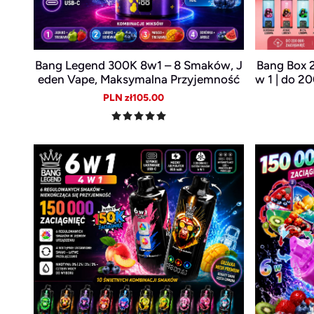
Bang Legend 300K 8w1 – 8 Smaków, J
Bang Box 
eden Vape, Maksymalna Przyjemność
w 1 | do 2
w | d
Sale
Regular
PLN zł105.00
price
price