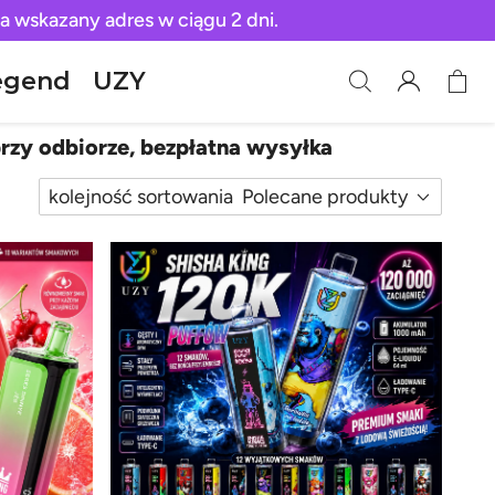
a wskazany adres w ciągu 2 dni.
egend
UZY
rzy odbiorze, bezpłatna wysyłka
kolejność sortowania
Polecane produkty