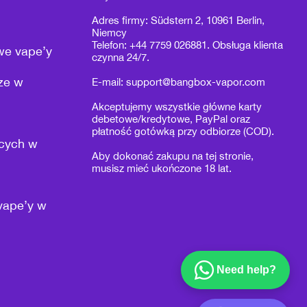
Adres firmy: Südstern 2, 10961 Berlin,
Niemcy
Telefon: +44 7759 026881. Obsługa klienta
we vape’y
czynna 24/7.
rze w
E-mail:
support@bangbox-vapor.com
Akceptujemy wszystkie główne karty
debetowe/kredytowe, PayPal oraz
płatność gotówką przy odbiorze (COD).
ących w
Aby dokonać zakupu na tej stronie,
musisz mieć ukończone 18 lat.
vape’y w
Need help?