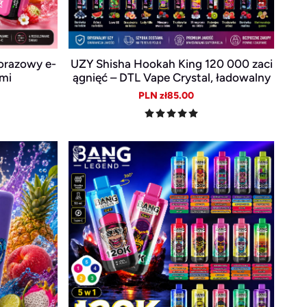
orazowy e-
UZY Shisha Hookah King 120 000 zaci
ami
ągnięć – DTL Vape Crystal, ładowalny
USB-C, Smart LED
ular
Sale
Regular
PLN zł85.00
e
price
price