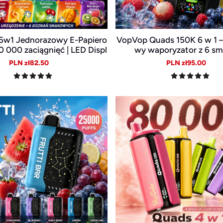
6w1 Jednorazowy E-Papiero
VopVop Quads 150K 6 w 1 –
50 000 zaciągnięć | LED Displ
wy waporyzator z 6 s
USB-C | Wymienne smaki
Sale
Regular
Sale
Reg
PLN zł82.50
PLN zł95.00
price
price
price
pric