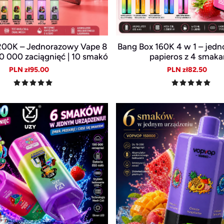
200K – Jednorazowy Vape 8
Bang Box 160K 4 w 1 – jedn
00 000 zaciągnięć | 10 smakó
papieros z 4 smak
ługa żywotność baterii
Sale
Regular
Sale
Reg
PLN zł95.00
PLN zł82.50
price
price
price
pric