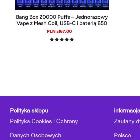
Bang Box 20000 Puffs – Jednorazowy
Vape z Mesh Coil, USB-C i baterią 850
mAh
Sale
Regular
PLN zł67.00
price
price
Polityka sklepu
informacj
Polityka Cookies i Ochrony
Zaufany d
Danych Osobowych
Polsce