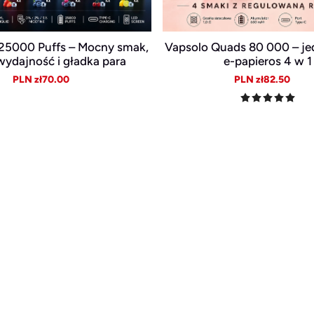
r 25000 Puffs – Mocny smak,
Vapsolo Quads 80 000 – j
wydajność i gładka para
e-papieros 4 w 1
Sale
Regular
Sale
Reg
PLN zł70.00
PLN zł82.50
price
price
price
pric