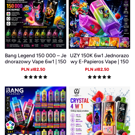
Bang Legend 150 000 – Je
UZY 150K 6w1 Jednorazo
dnorazowy Vape 6w1 | 150
wy E-Papieros Vape | 150
tys. zaciągnięć | LED Displ
000 zaciągnięć | LED Displ
Sale
Regular
Sale
Regular
PLN zł82.50
PLN zł82.50
ay | USB-C Akumulator
ay | USB-C | Wymienne sm
price
price
price
price
aki