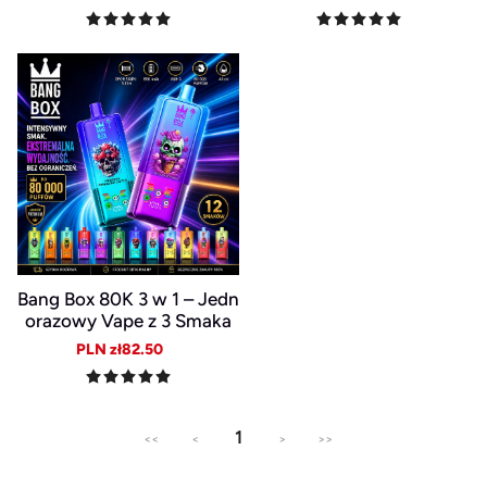
price
price
price
price
Bang Box 80K 3 w 1 – Jedn
orazowy Vape z 3 Smaka
mi, LED i Baterią 850 mAh
Sale
Regular
PLN zł82.50
price
price
1
<<
<
>
>>