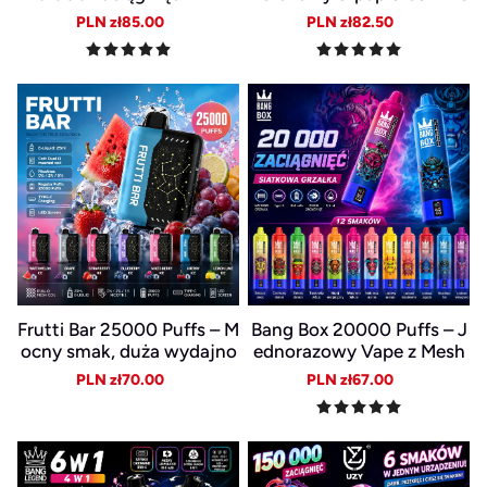
Vape Crystal, ładowalny U
makami
Sale
Regular
Sale
Regular
PLN zł85.00
PLN zł82.50
SB-C, Smart LED
price
price
price
price
Frutti Bar 25000 Puffs – M
Bang Box 20000 Puffs – J
ocny smak, duża wydajno
ednorazowy Vape z Mesh
ść i gładka para
Coil, USB-C i baterią 850
Sale
Regular
Sale
Regular
PLN zł70.00
PLN zł67.00
mAh
price
price
price
price