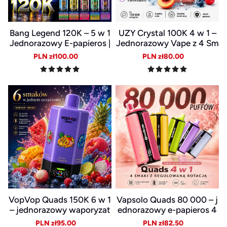
Bang Legend 120K – 5 w 1
UZY Crystal 100K 4 w 1 –
Jednorazowy E-papieros |
Jednorazowy Vape z 4 Sm
120 000 zaciągnięć
akami i Ekrem LED
Sale
Regular
Sale
Regular
PLN zł100.00
PLN zł80.00
price
price
price
price
VopVop Quads 150K 6 w 1
Vapsolo Quads 80 000 – j
– jednorazowy waporyzat
ednorazowy e-papieros 4
or z 6 smakami
w 1
Sale
Regular
Sale
Regular
PLN zł95.00
PLN zł82.50