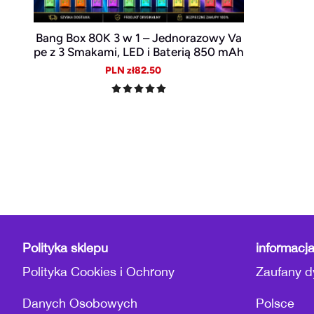
Bang Box 80K 3 w 1 – Jednorazowy Va
pe z 3 Smakami, LED i Baterią 850 mAh
Sale
Regular
PLN zł82.50
price
price
Polityka sklepu
informacj
Polityka Cookies i Ochrony
Zaufany d
Danych Osobowych
Polsce