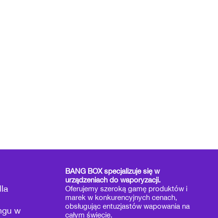
BANG BOX specjalizuje się w
urządzeniach do waporyzacji.
la
Oferujemy szeroką gamę produktów i
marek w konkurencyjnych cenach,
obsługując entuzjastów wapowania na
ngu w
całym świecie.