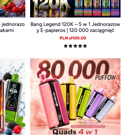
 jednorazo
Bang Legend 120K – 5 w 1 Jednorazow
makami
y E-papieros | 120 000 zaciągnięć
ular
Sale
Regular
PLN zł100.00
e
price
price