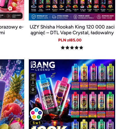
orazowy e-
UZY Shisha Hookah King 120 000 zaci
ami
ągnięć – DTL Vape Crystal, ładowalny
USB-C, Smart LED
ular
Sale
Regular
PLN zł85.00
e
price
price