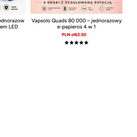
Jednorazow
Vapsolo Quads 80 000 – jednorazowy
krem LED
e-papieros 4 w 1
ular
Sale
Regular
PLN zł82.50
e
price
price