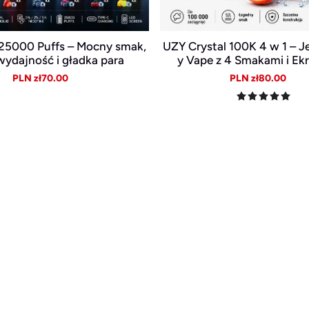
r 25000 Puffs – Mocny smak,
UZY Crystal 100K 4 w 1 – 
wydajność i gładka para
y Vape z 4 Smakami i E
Sale
Regular
Sale
Reg
PLN zł70.00
PLN zł80.00
price
price
price
pric