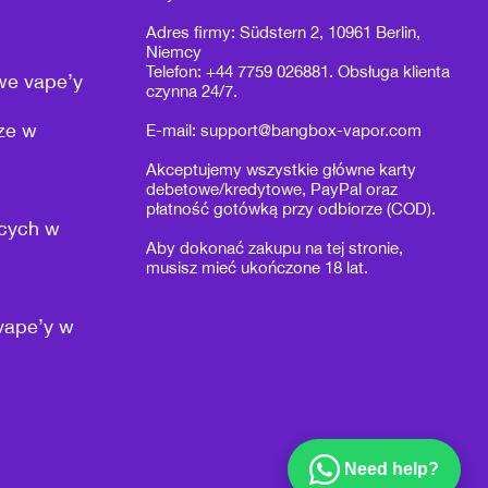
Adres firmy: Südstern 2, 10961 Berlin,
Niemcy
Telefon: +44 7759 026881. Obsługa klienta
we vape’y
czynna 24/7.
rze w
E-mail:
support@bangbox-vapor.com
Akceptujemy wszystkie główne karty
debetowe/kredytowe, PayPal oraz
płatność gotówką przy odbiorze (COD).
ących w
Aby dokonać zakupu na tej stronie,
musisz mieć ukończone 18 lat.
vape’y w
Need help?