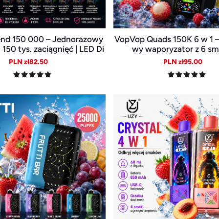
end 150 000 – Jednorazowy
VopVop Quads 150K 6 w 1 –
 150 tys. zaciągnięć | LED Di
wy waporyzator z 6 s
y | USB-C Akumulator
Sale
Regular
Sale
Reg
PLN zł82.50
PLN zł95.00
price
price
price
pric