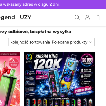
a wskazany adres w ciągu 2 dni.
egend
UZY
rzy odbiorze, bezpłatna wysyłka
kolejność sortowania
Polecane produkty