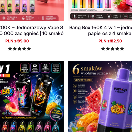
200K – Jednorazowy Vape 8
Bang Box 160K 4 w 1 – jedn
00 000 zaciągnięć | 10 smakó
papieros z 4 smak
ługa żywotność baterii
Sale
Regular
Sale
Reg
PLN zł95.00
PLN zł82.50
price
price
price
pric