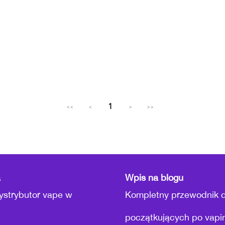
1
<<
<
>
>>
a
Wpis na blogu
ystrybutor vape w
Kompletny przewodnik d
początkujących po vapi