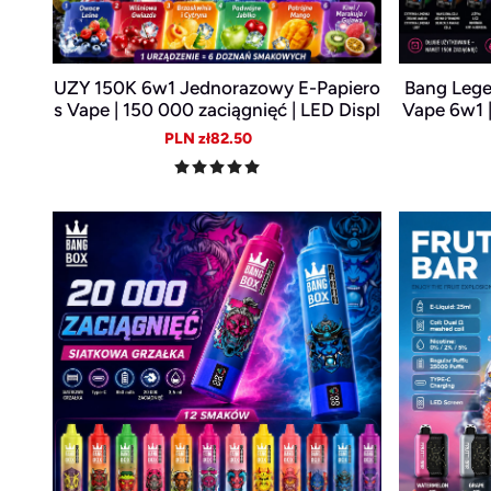
UZY 150K 6w1 Jednorazowy E-Papiero
Bang Leg
s Vape | 150 000 zaciągnięć | LED Displ
Vape 6w1 |
ay | USB-C | Wymienne smaki
spla
Sale
Regular
PLN zł82.50
price
price