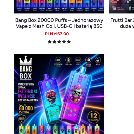
Bang Box 20000 Puffs – Jednorazowy
Frutti Ba
Vape z Mesh Coil, USB-C i baterią 850
duża 
mAh
Sale
Regular
PLN zł67.00
price
price