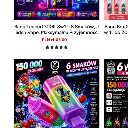
Bang Legend 300K 8w1 – 8 Smaków, J
Bang Box 
eden Vape, Maksymalna Przyjemność
w 1 | do 2
w | d
Sale
Regular
PLN zł105.00
price
price