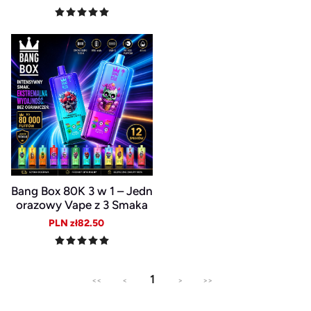
price
price
price
price
Bang Box 80K 3 w 1 – Jedn
orazowy Vape z 3 Smaka
mi, LED i Baterią 850 mAh
Sale
Regular
PLN zł82.50
price
price
1
<<
<
>
>>