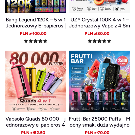
Bang Legend 120K – 5 w 1
UZY Crystal 100K 4 w 1 –
Jednorazowy E-papieros |
Jednorazowy Vape z 4 Sm
120 000 zaciągnięć
akami i Ekrem LED
Sale
Regular
Sale
Regular
PLN zł100.00
PLN zł80.00
price
price
price
price
Vapsolo Quads 80 000 – j
Frutti Bar 25000 Puffs – M
ednorazowy e-papieros 4
ocny smak, duża wydajno
w 1
ść i gładka para
Sale
Regular
Sale
Regular
PLN zł82.50
PLN zł70.00