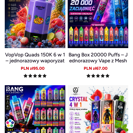
VopVop Quads 150K 6 w 1
Bang Box 20000 Puffs – J
– jednorazowy waporyzat
ednorazowy Vape z Mesh
or z 6 smakami
Coil, USB-C i baterią 850
Sale
Regular
Sale
Regular
PLN zł95.00
PLN zł67.00
mAh
price
price
price
price