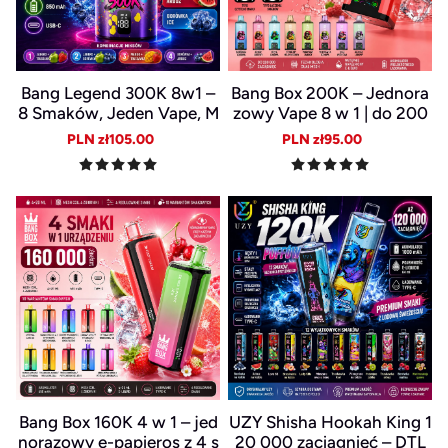
Bang Legend 300K 8w1 –
Bang Box 200K – Jednora
8 Smaków, Jeden Vape, M
zowy Vape 8 w 1 | do 200
aksymalna Przyjemność
000 zaciągnięć | 10 smakó
Sale
Regular
Sale
Regular
PLN zł105.00
PLN zł95.00
w | długa żywotność bater
price
price
price
price
ii
Bang Box 160K 4 w 1 – jed
UZY Shisha Hookah King 1
norazowy e-papieros z 4 s
20 000 zaciągnięć – DTL