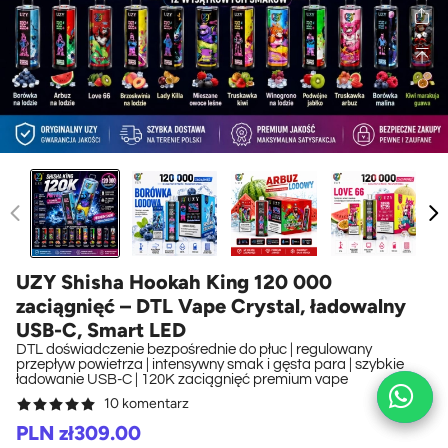
UZY Shisha Hookah King 120 000
zaciągnięć – DTL Vape Crystal, ładowalny
USB-C, Smart LED
DTL doświadczenie bezpośrednie do płuc | regulowany
przepływ powietrza | intensywny smak i gęsta para | szybkie
ładowanie USB-C | 120K zaciągnięć premium vape
10 komentarz
Sale
Regular
PLN zł309.00
price
price